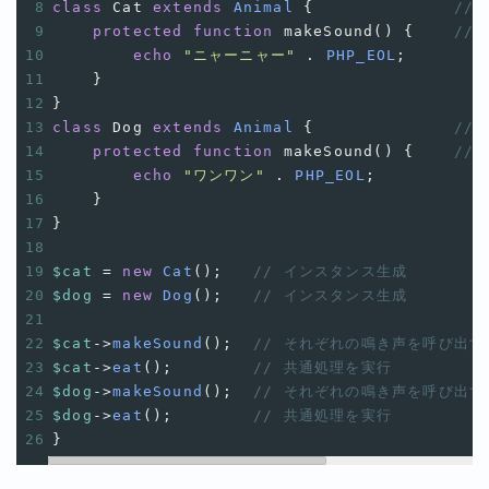
8
class
Cat
extends
Animal
 {
//
9
protected
function
makeSound
() {
//
10
echo
"ニャーニャー"
 . 
PHP_EOL
;
11
    }
12
}
13
class
Dog
extends
Animal
 {
//
14
protected
function
makeSound
() {
//
15
echo
"ワンワン"
 . 
PHP_EOL
;
16
    }
17
}
18
19
$cat
=
new
Cat
();
// インスタンス生成
20
$dog
=
new
Dog
();
// インスタンス生成
21
22
$cat
->
makeSound
();
// それぞれの鳴き声を呼び出す
23
$cat
->
eat
();
// 共通処理を実行
24
$dog
->
makeSound
();
// それぞれの鳴き声を呼び出す
25
$dog
->
eat
();
// 共通処理を実行
26
}