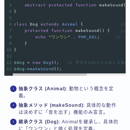
3
abstract
protected
function
makeSound
()
4
}
5
6
class
Dog
extends
Animal
 {
//
7
protected
function
makeSound
() {
//
8
echo
"ワンワン"
 . 
PHP_EOL
;
// 
9
    }
10
}
11
12
$dog
=
new
Dog
();
// 子クラスのインスタンス生成
13
$dog
->
makeSound
();
抽象クラス (Animal)
: 動物という概念を定
義。
抽象メソッド (makeSound)
: 具体的な動作
は決めずに「音を出す」機能のみ宣言。
継承クラス (Dog)
: Animalを継承し、具体的
に「ワンワン」と鳴く処理を定義。