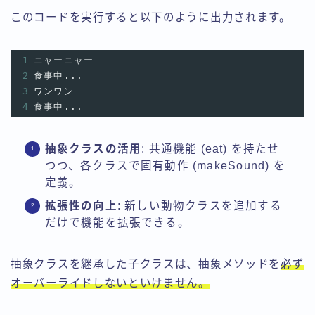
このコードを実行すると以下のように出力されます。
1
ニャーニャー
2
食事中...
3
ワンワン
4
食事中...
抽象クラスの活用
: 共通機能 (eat) を持たせ
つつ、各クラスで固有動作 (makeSound) を
定義。
拡張性の向上
: 新しい動物クラスを追加する
だけで機能を拡張できる。
抽象クラスを継承した子クラスは、抽象メソッドを
必ず
オーバーライドしないといけません。