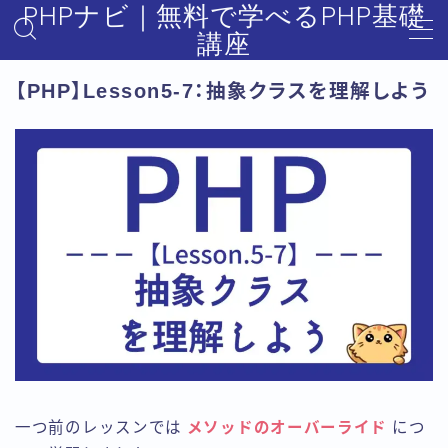
PHPナビ｜無料で学べるPHP基礎
講座
MENU
【PHP】Lesson5-7：抽象クラスを理解しよう
トップ
基礎文法編
制御構造編
関数編
データ構造編
クラス編
一つ前のレッスンでは
メソッドのオーバーライド
につ