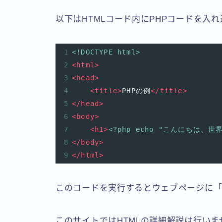
以下はHTMLコード内にPHPコードを入
1
<!DOCTYPE html>
2
<
html
>
3
<
head
>
4
<
title
>
PHPの例
</
title
>
5
</
head
>
6
<
body
>
7
<
h1
>
<?php
echo "こんにちは、世界
8
</
body
>
9
</
html
>
このコードを実行するとウェブページに「
このサイトではHTMLの詳細解説は行いま