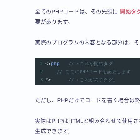
全てのPHPコードは、その先頭に
開始タグ
要があります。
実際のプログラムの内容となる部分は、そ
1
<?
php
// ←これが開始タグ
2
// ここにPHPコードを記述します
3
?>
// ←これが終了タグ。
ただし、PHPだけでコードを書く場合は
実際はPHPはHTMLと組み合わせて使用
生成できます。