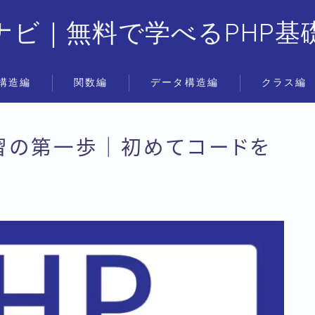
Pナビ｜無料で学べるPHP基
構造編
関数編
データ構造編
クラス編
1：学習の第一歩｜初めてコードを